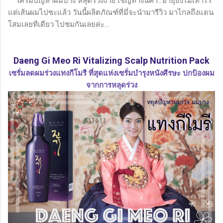
ใครมีปัญหาผมบาง หลุดร่วงง่าย เชิญทางนี้ค่า...อายุยังไม่เท่าไร
ขณะใช้ : เนื้อเจลเป็นแบบซิล...
แต่เส้นผมไปซะแล้ว วันนี้ผลิตภัณฑ์ที่มี่จะนำมารีวิว มาไกลถึงแดน
โสมเลยทีเดียว ไปชมกันเลยค่ะ...
Daeng Gi Meo Ri Vitalizing Scalp Nutrition Pack
เซรั่มลดผมร่วงแทงกีโมรี ที่สุดแห่งเซรั่มบำรุงหนังศีรษะ ปกป้องผม
จากการหลุดร่วง