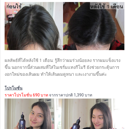
ผลลัพธ์ที่ได้หลังใช้ 1 เดือน: รู้สึกว่าผมร่วงน้อยลง รากผมแข็งแรง
ขึ้น นอกจากนี้ส่วนผสมที่ใส่ในเซรั่มแทงกีโมรี ยังช่วยกระตุ้นการ
งอกใหม่ของเส้นผม ทำให้เส้นผมดูหนา และเงางามขึ้นค่ะ
โปรโมชั่น
ราคาโปรโมชั่น 690 บาท
จากราคาปกติ 1,390 บาท