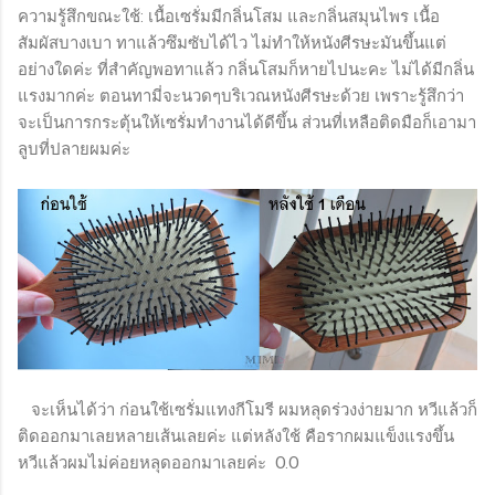
ความรู้สึกขณะใช้: เนื้อเซรั่มมีกลิ่นโสม และกลิ่นสมุนไพร เนื้อ
สัมผัสบางเบา ทาแล้วซึมซับได้ไว ไม่ทำให้หนังศีรษะมันขึ้นแต่
อย่างใดค่ะ ที่สำคัญพอทาแล้ว กลิ่นโสมก็หายไปนะคะ ไม่ได้มีกลิ่น
แรงมากค่ะ ตอนทามี่จะนวดๆบริเวณหนังศีรษะด้วย เพราะรู้สึกว่า
จะเป็นการกระตุ้นให้เซรั่มทำงานได้ดีขึ้น ส่วนที่เหลือติดมือก็เอามา
ลูบที่ปลายผมค่ะ
จะเห็นได้ว่า ก่อนใช้เซรั่มแทงกีโมรี ผมหลุดร่วงง่ายมาก หวีแล้วก็
ติดออกมาเลยหลายเส้นเลยค่ะ แต่หลังใช้ คือรากผมแข็งแรงขึ้น
หวีแล้วผมไม่ค่อยหลุดออกมาเลยค่ะ O.O