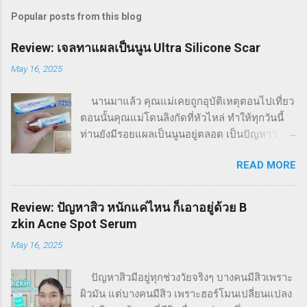
Popular posts from this blog
Review: เจลทาแผลเป็นนูน Ultra Silicone Scar
May 16, 2025
นานมาแล้ว คุณแม่เคยถูกอุบัติเหตุตอนไปเที่ยว
ตอนนั้นคุณแม่โดนลิงกัดที่หัวไหล่ ทำให้ทุกวันนี้
ท่านยังมีรอยแผลเป็นนูนอยู่ตลอด เป็นปัญหาว่าจะ
ใส่เสื้อแขนกุดไม่ได้เลย เพราะจะขาดความมั่นใจ
READ MORE
จากรอยแผลเป็นนูนที่เหลือทิ้งไว้ แม้ว่าเหตุการณ์
จะผ่านมานานมากแล้วก็ตาม พอดีเราเห็นเจลลด
รอยแผลเป็น เลยลองซื้อมาให้แม่ใช้ดู แล้ววันนี้จะ
Review: ปัญหาสิว หนักแค่ไหน ก็เอาอยู่ด้วย B
มารีวิวว่าใช้แล้วเป็นยังไงบ้างค่ะ เจลทาแก้รอย
zkin Acne Spot Serum
แผลเป็น VITARA Ultra Silicone Scar ( ไวทาร่า
May 16, 2025
อัลตร้า ซิลิโคน สการ์ ) เป็นซิลิโคนเจลสำหรับแผล
เป็นนูน หรือคีลอยด์ ช่วยให้แผลเป็นตื้น และนุ่ม
ปัญหาสิวมีอยู่ทุกช่วงวัยจริงๆ บางคนมีสิวเพราะ
ขึ้น พร้อมทั้งปรับสีของแผลเป็นให้สม่ำเสมอ มีส่วน
ผิวมัน แต่บางคนมีสิว เพราะฮอร์โมนเปลี่ยนแปลง
ผสมของวิตามินซี และวิตามินอี ช่วยลดเลือนรอย