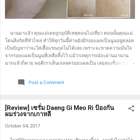
นานมาแล้ว คุณแม่เคยถูกอุบัติเหตุตอนไปเที่ยว ตอนนั้นคุณแม่
โดนลิงกัดที่หัวไหล่ ทำให้ทุกวันนี้ท่านยังมีรอยแผลเป็นนูนอยู่ตลอด
เป็นปัญหาว่าจะใส่เสื้อแขนกุดไม่ได้เลย เพราะจะขาดความมั่นใจ
จากรอยแผลเป็นนูนที่เหลือทิ้งไว้ แม้ว่าเหตุการณ์จะผ่านมานาน
มากแล้วก็ตาม พอดีเราเห็นเจลลดรอยแผลเป็น เลยลองซื้อมาให้
แม่ใช้ดู แล้ววันนี้จะมารีวิวว่าใช้แล้วเป็นยังไงบ้างค่ะ เจลทาแก้
รอยแผลเป็น VITARA Ultra Silicone Scar ( ไวทาร่า อัลตร้า ซิลิ
Post a Comment
โคน สการ์ ) เป็นซิลิโคนเจลสำหรับแผลเป็นนูน หรือคีลอยด์ ช่วย
ให้แผลเป็นตื้น และนุ่มขึ้น พร้อมทั้งปรับสีของแผลเป็นให้สม่ำเสมอ
มีส่วนผสมของวิตามินซี และวิตามินอี ช่วยลดเลือนรอยแผลเป็นให้
[Review] เซรั่ม Daeng Gi Meo Ri ป้องกัน
ดูจางลง ไม่มีส่วนผสมของแอลกอฮอล์ และน้ำหอม เนื้อซิลิโคนเจล
ผมร่วงจากเกาหลี
กันน้ำ ผ่านการทดสอบทางผิวหนัง (dermatologically tested)
รอบกล่องมีรายละเอียดผลิตภัณฑ์อยู่ ปริมาณสุทธิ 9 กรัม วิธีใช้ :
October 04, 2017
ทาเจลลงบนแผลเป็นนูน หรือคีลอยด์ และลูบบางๆ ไปในทิศทาง
เดียวกัน ประมาณ 2-3 นาที ทาวันละ 2 ครั้ง เช้า - เย็น ความรู้สึก