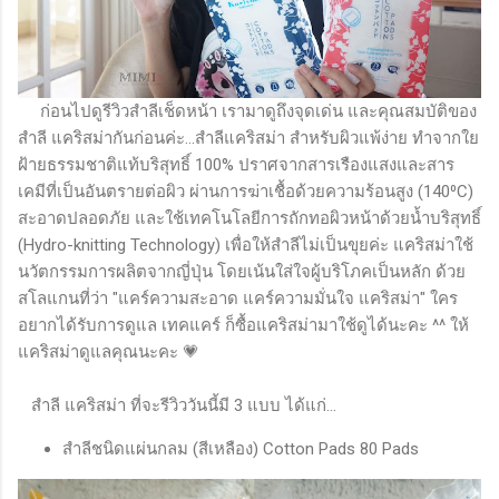
ก่อนไปดูรีวิวสำลีเช็ดหน้า เรามาดูถึงจุดเด่น และคุณสมบัติของ
สำลี แคริสม่ากันก่อนค่ะ...สำลีแคริสม่า สำหรับผิวแพ้ง่าย ทำจากใย
ฝ้ายธรรมชาติแท้บริสุทธิ์ 100% ปราศจากสารเรืองแสงและสาร
เคมีที่เป็นอันตรายต่อผิว ผ่านการฆ่าเชื้อด้วยความร้อนสูง (140⁰C)
สะอาดปลอดภัย และใช้เทคโนโลยีการถักทอผิวหน้าด้วยน้ำบริสุทธิ์
(Hydro-knitting Technology) เพื่อให้สำลีไม่เป็นขุยค่ะ แคริสม่าใช้
นวัตกรรมการผลิตจากญี่ปุ่น โดยเน้นใส่ใจผู้บริโภคเป็นหลัก ด้วย
สโลแกนที่ว่า "แคร์ความสะอาด แคร์ความมั่นใจ แคริสม่า" ใคร
อยากได้รับการดูแล เทคแคร์ ก็ซื้อแคริสม่ามาใช้ดูได้นะคะ ^^ ให้
แคริสม่าดูแลคุณนะคะ 💗
สำลี แคริสม่า ที่จะรีวิววันนี้มี 3 แบบ ได้แก่...
สำลีชนิดแผ่นกลม (สีเหลือง) Cotton Pads 80 Pads