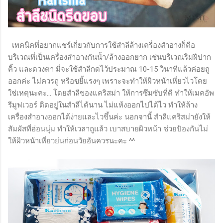
เทคนิคที่อยากแชร์เกี่ยวกับการใช้สำลีล้างเครื่องสำอางก็คือ
บริเวณที่เป็นเครื่องสำอางกันน้ำ/ล้างออกยาก เช่นบริเวณริมฝีปาก
คิ้ว และดวงตา มี่จะใช้สำลีกดไว้ประมาณ 10-15 วินาทีแล้วค่อยถู
ออกค่ะ ไม่ควรถู หรือขยี้แรงๆ เพราะจะทำให้ผิวหน้าเหี่ยวไวโดย
ใช่เหตุนะคะ... โดยสำลีของแคริสม่า ให้การซึมซับที่ดี ทำให้เมคอัพ
รีมูฟเวอร์ ติดอยู่ในสำลีได้นาน ไม่แห้งออกไปได้ไว ทำให้ล้าง
เครื่องสำอางออกได้ง่ายและไวขึ้นค่ะ นอกจานี้ สำลีแคริสม่ายังให้
สัมผัสที่อ่อนนุ่ม ทำให้เวลาถูแล้ว เบาสบายผิวหน้า ช่วยป้องกันไม่
ให้ผิวหน้าเหี่ยวย่นก่อนวัยอันควรนะคะ ^^