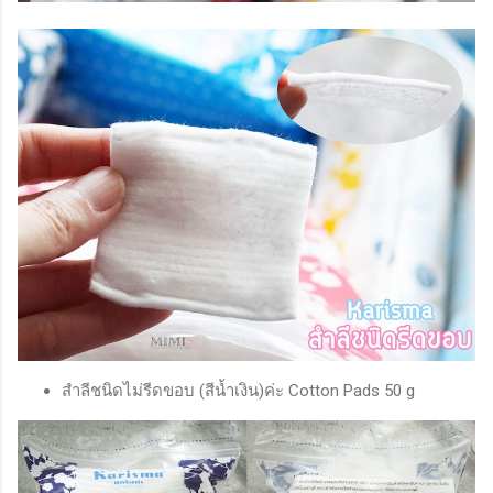
สำลีชนิดไม่รีดขอบ (สีน้ำเงิน)ค่ะ Cotton Pads 50 g