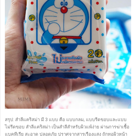
สรุป: สำลีแคริสม่า มี 3 แบบ คือ แบบกลม, แบบรีดขอบและแบบ
ไม่รีดขอบ สำลีแคริสม่า เป็นสำลีสำหรับผิวแพ้ง่าย ผ่านการฆ่าเชื้อ
แบคทีเรีย สะอาด ปลอดภัย ปราศจากสารเรืองแสง ถักทอผิวหน้า