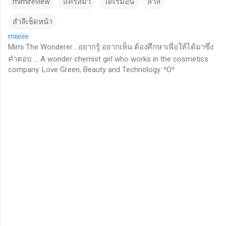
mimireview
แคริสม่า
โดเรม่อน
สำลี
สำลีเช็ดหน้า
miieiie
Mimi The Wonderer....อยากรู้ อยากเห็น ต้องศึกษาเพื่อให้ได้มาซึ่ง
คำตอบ ... A wonder chemist girl who works in the cosmetics
company. Love Green, Beauty and Technology. ^O^
C
o
m
m
e
n
t
s