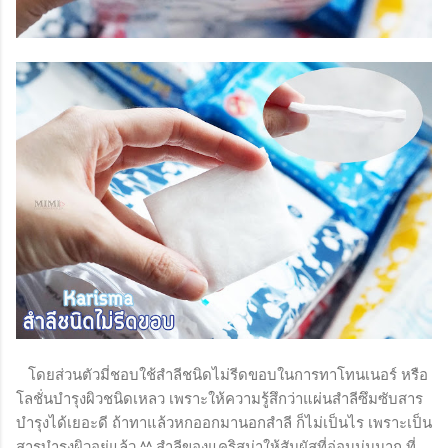
โดยส่วนตัวมี่ชอบใช้สำลีชนิดไม่รีดขอบในการทาโทนเนอร์ หรือ
โลชั่นบำรุงผิวชนิดเหลว เพราะให้ความรู้สึกว่าแผ่นสำลีซึมซับสาร
บำรุงได้เยอะดี ถ้าทาแล้วหกออกมานอกสำลี ก็ไม่เป็นไร เพราะเป็น
สารบำรุงผิวอยู่แล้ว ^^ สำลีของแคริสม่าให้สัมผัสที่อ่อนนุ่มมาก ที่