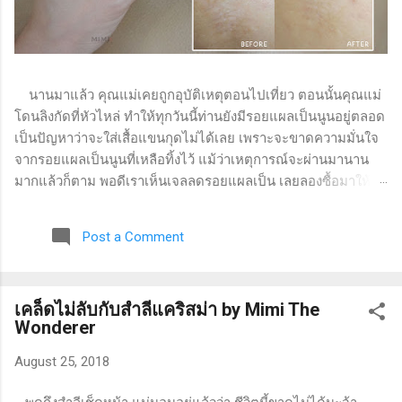
นานมาแล้ว คุณแม่เคยถูกอุบัติเหตุตอนไปเที่ยว ตอนนั้นคุณแม่
โดนลิงกัดที่หัวไหล่ ทำให้ทุกวันนี้ท่านยังมีรอยแผลเป็นนูนอยู่ตลอด
เป็นปัญหาว่าจะใส่เสื้อแขนกุดไม่ได้เลย เพราะจะขาดความมั่นใจ
จากรอยแผลเป็นนูนที่เหลือทิ้งไว้ แม้ว่าเหตุการณ์จะผ่านมานาน
มากแล้วก็ตาม พอดีเราเห็นเจลลดรอยแผลเป็น เลยลองซื้อมาให้
แม่ใช้ดู แล้ววันนี้จะมารีวิวว่าใช้แล้วเป็นยังไงบ้างค่ะ เจลทาแก้
รอยแผลเป็น VITARA Ultra Silicone Scar ( ไวทาร่า อัลตร้า ซิลิ
Post a Comment
โคน สการ์ ) เป็นซิลิโคนเจลสำหรับแผลเป็นนูน หรือคีลอยด์ ช่วย
ให้แผลเป็นตื้น และนุ่มขึ้น พร้อมทั้งปรับสีของแผลเป็นให้สม่ำเสมอ
มีส่วนผสมของวิตามินซี และวิตามินอี ช่วยลดเลือนรอยแผลเป็นให้
เคล็ดไม่ลับกับสำลีแคริสม่า by Mimi The
ดูจางลง ไม่มีส่วนผสมของแอลกอฮอล์ และน้ำหอม เนื้อซิลิโคนเจล
Wonderer
กันน้ำ ผ่านการทดสอบทางผิวหนัง (dermatologically tested)
รอบกล่องมีรายละเอียดผลิตภัณฑ์อยู่ ปริมาณสุทธิ 9 กรัม วิธีใช้ :
August 25, 2018
ทาเจลลงบนแผลเป็นนูน หรือคีลอยด์ และลูบบางๆ ไปในทิศทาง
เดียวกัน ประมาณ 2-3 นาที ทาวันละ 2 ครั้ง เช้า - เย็น ความรู้สึก