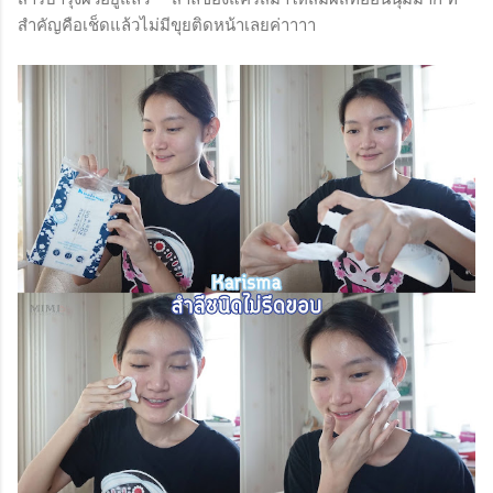
สำคัญคือเช็ดแล้วไม่มีขุยติดหน้าเลยค่าาาา