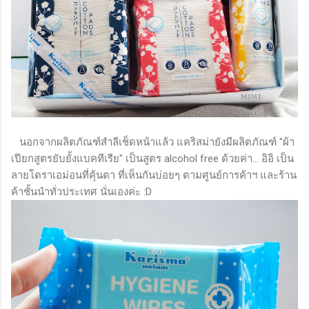
นอกจากผลิตภัณฑ์สำลีเช็ดหน้าแล้ว แคริสม่ายังมีผลิตภัณฑ์ "ผ้า
เปียกสูตรยับยั้งแบคทีเรีย" เป็นสูตร alcohol free ด้วยค่า... อิอิ เป็น
ลายโดราเอม่อนที่คุ้นตา ที่เห็นกันบ่อยๆ ตามศูนย์การค้าฯ และร้าน
ค้าชั้นนำทั่วประเทศ นั่นเองค่ะ :D