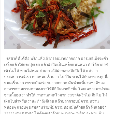
รสชาติที่ได้คือ พริกแห้งเค้ากรอบมากกกกกกก อารมณ์เพิ่งจะคั่ว
เสร็จแล้วใส่กระปุกเลย แล้วฝาปิดเป็นเหล็กแน่นหนา ทำให้อากาศ
เข้าไม่ได้ ทานไม่หมดสามารถใช้ฝาพลาสติกปิดได้ แต่จาก
ประสบการณ์เรา ทานหมดเร็วมาก ไม่กี่วัน ทานได้กับอาหารทุกมื้อ
หมดเร็วมาก เพราะมันอร่อยมากกกกกก มันช่วยเพิ่มรสชาติของ
อาหารจานธรรมดาของเราให้มีสีสันมากยิ่งขึ้น โดยเฉพาะมาม่าผัด
จานนี้ของเรา ทำให้เราทานหมดไวมาก รสชาติพริกไม่เค็มไป ไม่
เผ็ดไปสำหรับเรานะ กำลังดีเลย แล้วปลากรอบมีความหวาน
หน่อยๆ กรอบๆ ผสมสาหร่ายที่มีความหอมมันด้วยแล้ว ฟินเลยจ้า
าาาาา ^O^ ที่สำคัญไม่ต้องกลัวอ้วนนะ เพราะ "พริก" จะช่วยเพิ่ม