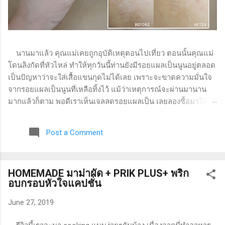
นานมาแล้ว คุณแม่เคยถูกอุบัติเหตุตอนไปเที่ยว ตอนนั้นคุณแม่
โดนลิงกัดที่หัวไหล่ ทำให้ทุกวันนี้ท่านยังมีรอยแผลเป็นนูนอยู่ตลอด
เป็นปัญหาว่าจะใส่เสื้อแขนกุดไม่ได้เลย เพราะจะขาดความมั่นใจ
จากรอยแผลเป็นนูนที่เหลือทิ้งไว้ แม้ว่าเหตุการณ์จะผ่านมานาน
มากแล้วก็ตาม พอดีเราเห็นเจลลดรอยแผลเป็น เลยลองซื้อมาให้
แม่ใช้ดู แล้ววันนี้จะมารีวิวว่าใช้แล้วเป็นยังไงบ้างค่ะ เจลทาแก้
รอยแผลเป็น VITARA Ultra Silicone Scar ( ไวทาร่า อัลตร้า ซิลิ
Post a Comment
โคน สการ์ ) เป็นซิลิโคนเจลสำหรับแผลเป็นนูน หรือคีลอยด์ ช่วย
ให้แผลเป็นตื้น และนุ่มขึ้น พร้อมทั้งปรับสีของแผลเป็นให้สม่ำเสมอ
มีส่วนผสมของวิตามินซี และวิตามินอี ช่วยลดเลือนรอยแผลเป็นให้
HOMEMADE มาม่าผัด + PRIK PLUS+ พริก
ดูจางลง ไม่มีส่วนผสมของแอลกอฮอล์ และน้ำหอม เนื้อซิลิโคนเจล
อบกรอบหัวใจแคปชั่น
กันน้ำ ผ่านการทดสอบทางผิวหนัง (dermatologically tested)
รอบกล่องมีรายละเอียดผลิตภัณฑ์อยู่ ปริมาณสุทธิ 9 กรัม วิธีใช้ :
June 27, 2019
ทาเจลลงบนแผลเป็นนูน หรือคีลอยด์ และลูบบางๆ ไปในทิศทาง
เดียวกัน ประมาณ 2-3 นาที ทาวันละ 2 ครั้ง เช้า - เย็น ความรู้สึก