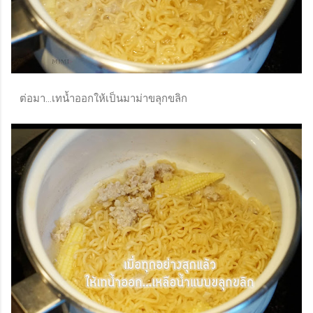
ต่อมา...เทน้ำออกให้เป็นมาม่าขลุกขลิก