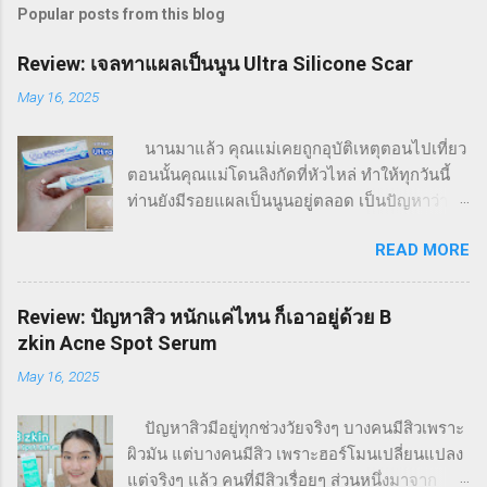
Popular posts from this blog
Review: เจลทาแผลเป็นนูน Ultra Silicone Scar
May 16, 2025
นานมาแล้ว คุณแม่เคยถูกอุบัติเหตุตอนไปเที่ยว
ตอนนั้นคุณแม่โดนลิงกัดที่หัวไหล่ ทำให้ทุกวันนี้
ท่านยังมีรอยแผลเป็นนูนอยู่ตลอด เป็นปัญหาว่าจะ
ใส่เสื้อแขนกุดไม่ได้เลย เพราะจะขาดความมั่นใจ
READ MORE
จากรอยแผลเป็นนูนที่เหลือทิ้งไว้ แม้ว่าเหตุการณ์
จะผ่านมานานมากแล้วก็ตาม พอดีเราเห็นเจลลด
รอยแผลเป็น เลยลองซื้อมาให้แม่ใช้ดู แล้ววันนี้จะ
Review: ปัญหาสิว หนักแค่ไหน ก็เอาอยู่ด้วย B
มารีวิวว่าใช้แล้วเป็นยังไงบ้างค่ะ เจลทาแก้รอย
zkin Acne Spot Serum
แผลเป็น VITARA Ultra Silicone Scar ( ไวทาร่า
May 16, 2025
อัลตร้า ซิลิโคน สการ์ ) เป็นซิลิโคนเจลสำหรับแผล
เป็นนูน หรือคีลอยด์ ช่วยให้แผลเป็นตื้น และนุ่ม
ปัญหาสิวมีอยู่ทุกช่วงวัยจริงๆ บางคนมีสิวเพราะ
ขึ้น พร้อมทั้งปรับสีของแผลเป็นให้สม่ำเสมอ มีส่วน
ผิวมัน แต่บางคนมีสิว เพราะฮอร์โมนเปลี่ยนแปลง
ผสมของวิตามินซี และวิตามินอี ช่วยลดเลือนรอย
แต่จริงๆ แล้ว คนที่มีสิวเรื่อยๆ ส่วนหนึ่งมาจาก