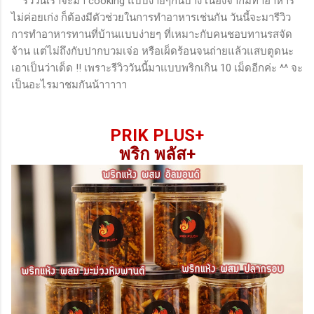
รีวิวนี้เราจะมา cooking แบบง่ายๆกันบ้าง เนื่องจากมี่ทำอาหาร
ขณะใช้ : เนื้อเจลเป็นแบบซิล...
ไม่ค่อยเก่ง ก็ต้องมีตัวช่วยในการทำอาหารเช่นกัน วันนี้จะมารีวิว
การทำอาหารทานที่บ้านแบบง่ายๆ ที่เหมาะกับคนชอบทานรสจัด
จ้าน แต่ไม่ถึงกับปากบวมเจ่อ หรือเผ็ดร้อนจนถ่ายแล้วแสบตูดนะ
เอาเป็นว่าเด็ด !! เพราะรีวิววันนี้มาแบบพริกเกิน 10 เม็ดอีกค่ะ ^^ จะ
เป็นอะไรมาชมกันน้าาาาา
PRIK PLUS+
พริก พลัส+