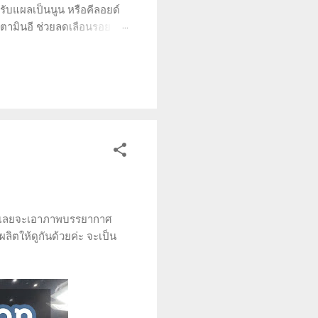
หรับแผลเป็นนูน หรือคีลอยด์
วิตามินอี ช่วยลดเลือนรอย
งผิวหนัง (dermatologically
 หรือคีลอยด์ และลูบบางๆ ไป
ล...
ย มี่เลยจะเอาภาพบรรยากาศ
ลิตให้ดูกันด้วยค่ะ จะเป็น