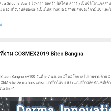
ra Silicone Scar ( ไวทาร่า อัลตร้า ซิลิโคน สการ์ ) เป็นซิลิโคนเจลสำ
ขึ้น พร้อมทั้งปรับสีของแผลเป็นให้สม่ำเสมอ มีส่วนผสมของวิตามินซี และ
วนผสมของแอลกอฮอล์ และน้ำหอม เนื้อซิลิโคนเจลกันน้ำ ผ่านการทดสอบทา
ยดผลิตภัณฑ์อยู่ ปริมาณสุทธิ 9 กรัม วิธีใช้ : ทาเจลลงบนแผลเป็นนูน
t
นาที ทาวันละ 2 ครั้ง เช้า - เย็น ความรู้สึกขณะใช้ : เนื้อเจลเป็นแบบซิ
 ที่งาน COSMEX2019 Bitec Bangna
 Bitech Bangna EH100 วันที่ 5-7 พ.ย. ค่ะ มี่ได้มีโอกาสไปร่วมงานด้ว
ธ OEM ของ Derma Innovation มารีวิวให้ชม และแถมรีวิวผลิตภัณฑ์ที่เค้าผ
ลยนะคะ ^^