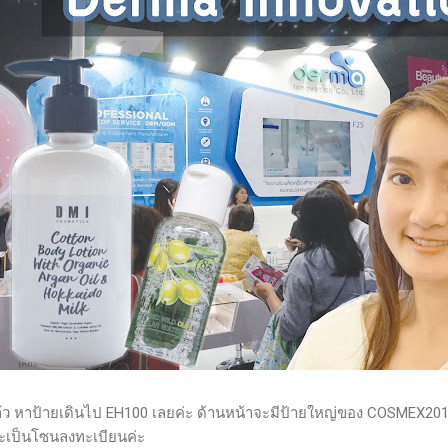
้ว หาป้ายเดินไป EH100 เลยค่ะ ด้านหน้าจะมีป้ายใหญ่ของ COSMEX2019 
้น จะเป็นโซนลงทะเบียนค่ะ