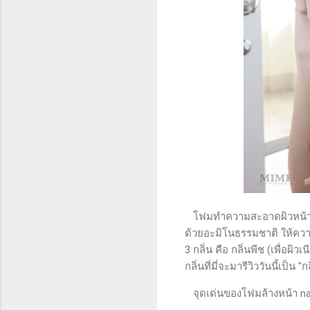
โฟมทำความสะอาดผิวหน้าด้
ด้วยอะมิโนธรรมชาติ ให้ควา
3 กลิ่น คือ กลิ่นพีช (เพื่อผิว
กลิ่นที่มี่จะมารีวิววันนี้เป็น 
จุดเด่นของโฟมล้างหน้า naive