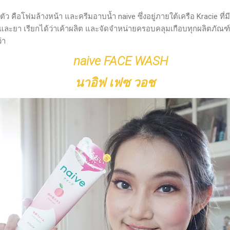
2 ตัว คือโฟมล้างหน้า และครีมอาบน้ำ naive ซึ่งอยู่ภายใต้เครือ Kracie ที
และยา เรียกได้ว่าเค้าผลิต และจัดจำหน่ายครอบคลุมเกือบทุกผลิตภัณฑ์ต
่า
naive FACE WASH
นาอิฟ เฟซ วอช