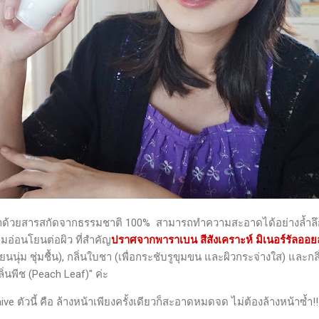
วยสารสกัดจากธรรมชาติ 100% สามารถทำความสะอาดได้อย่างล้ำลึกถึ
มอ่อนโยนต่อผิว ที่สำคัญ
ปราศจากพาราเบน สีสังเคราะห์ มิเนอร์รัลออ
เนียนนุ่ม ชุ่มชื้น), กลิ่นใบชา (เพื่อกระชับรูขุมขน และผิวกระจ่างใส) และกลิ
"กลิ่นพีช (Peach Leaf)" ค่ะ
 ตัวนี้ คือ ล้างหน้าเพียงครั้งเดียวก็สะอาดหมดจด ไม่ต้องล้างหน้าซ้ำ!