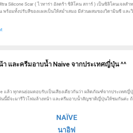
ra Silicone Scar ( ไวทาร่า อัลตร้า ซิลิโคน สการ์ ) เป็นซิลิโคนเจลสำ
ขึ้น พร้อมทั้งปรับสีของแผลเป็นให้สม่ำเสมอ มีส่วนผสมของวิตามินซี และ
วนผสมของแอลกอฮอล์ และน้ำหอม เนื้อซิลิโคนเจลกันน้ำ ผ่านการทดสอบทา
ยดผลิตภัณฑ์อยู่ ปริมาณสุทธิ 9 กรัม วิธีใช้ : ทาเจลลงบนแผลเป็นนูน
t
นาที ทาวันละ 2 ครั้ง เช้า - เย็น ความรู้สึกขณะใช้ : เนื้อเจลเป็นแบบซิ
้า และครีมอาบน้ำ Naive จากประเทศญี่ปุ่น ^^
e แล้ว ทุกคนย่อมตอบรับเป็นเสียงเดียวกันว่า ผลิตภัณฑ์จากประเทศญี่ปุ่น
นี้มี่จะมารีวิวโฟมล้างหน้า และครีมอาบน้ำสัญชาติญี่ปุ่นให้ชมกันค่ะ ถ
NAÏVE
นาอิฟ