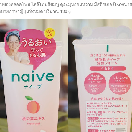
ปของหลอดโฟม ไล่สีโทนสีชมพู ดูละมุนอ่อนหวาน มีสติกเกอร์โฆษณาสไต
บายภาษาญี่ปุ่นทั้งหมด ปริมาณ​ 130 g.