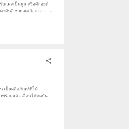
หรับแผลเป็นนูน หรือคีลอยด์
วิตามินอี ช่วยลดเลือนรอย
งผิวหนัง (dermatologically
 หรือคีลอยด์ และลูบบางๆ ไป
ล...
 เป็นผลิตภัณฑ์ที่ได้
้าพร้อมแล้ว เลื่อนไปชมกัน