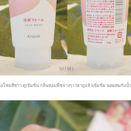
้อโฟมสีขาว ดูเข้มข้น กลิ่นหอมพีชจางๆ เวลาถูแล้วเข้มข้ม พอผสมกับน้ำ จะ