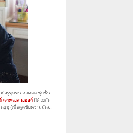
งรูขุมขน หมดจด ชุ่มชื้น
ยล์ และแอลกอฮอล์
มีด้วยกัน
่นยูซุ (เพื่อดูดซับความมัน)...
!