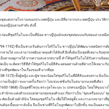
นชุดแต่งกายโบราณของประเทศญี่ปุ่น และมีที่มาจากประเทศญี่ปุ่น ประวัติกา
ของญี่ปุ่นตามลำดับ ดังนี้
ก่อนที่ชุดกิโมโนจะเป็นที่นิยม ชาวญี่ปุ่นมักแต่งชุดท่อนบนกับท่อนล่างเหมือนก
794-1192) ซึ่งเป็นช่วงเริ่มต้นการใส่กิโมโน ชาวญี่ปุ่นได้พัฒนาเทคนิคการตัด
อการสวมใส่ และสามารถหยิบมาคลุมตัวได้ทันที อีกทั้งยังเป็นชุดที่เหมาะกับ
ัดเย็บตามฤดูกาลได้ จากความสะดวกสบายนี้ ทำให้ชุดกิโมโนได้รับความนิย
ู้ตัดเย็บ จะคิดหาวิธีที่ทำให้ชุดกิโมโนมีสีสัน ผสมผสานด้วยสีต่างๆให้เหม
นช่วงที่ชุดพัฒนาในเรื่องของสี มากที่สุด
8-1573) ทั้งผู้หญิง และผู้ชายจะนิยมใส่ชุดกิโมโนที่มีสีสันแสบทรวง ยิ่งเป็นนั
วามเป็นผู้นำ จนบางครั้งเรียกว่า ไปแข่งแฟชั่นกันในสนามรบเลยทีเดียว
 1600-1868) เป็นยุคที่โชกุน ตระกูลโทะกุงะวะ ปกครองญี่ปุ่น โดยให้ขุน
สำนักจะแต่งตัวแบ่งแยกตามกลุ่มของตัวเอง เรียกว่าเป็น "ชุดเครื่องแบบ" ชุดที
 ตัดเย็บด้วยผ้าลินิน ใส่คลุมชุดกิโมโน เพื่อให้ไหล่ดูตั้ง และกางเกงขายาวที
ต้องเนี้ยบมาก ดังนั้น จึงเป็นช่วงที่กิโมโนถูกพัฒนาไปอีกขั้น จนเป็นผลงานศ