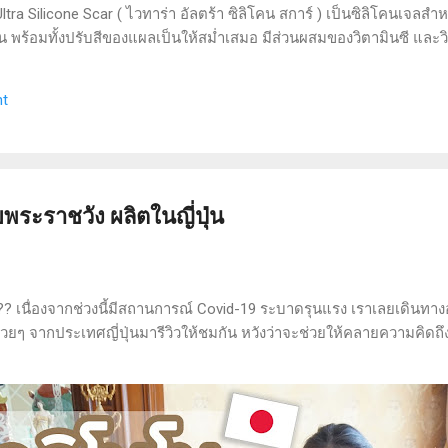
ra Silicone Scar ( ไวทาร่า อัลตร้า ซิลิโคน สการ์ ) เป็นซิลิโคนเจลสำ
ขึ้น พร้อมทั้งปรับสีของแผลเป็นให้สม่ำเสมอ มีส่วนผสมของวิตามินซี และ
วนผสมของแอลกอฮอล์ และน้ำหอม เนื้อซิลิโคนเจลกันน้ำ ผ่านการทดสอบทา
ยดผลิตภัณฑ์อยู่ ปริมาณสุทธิ 9 กรัม วิธีใช้ : ทาเจลลงบนแผลเป็นนูน
t
นาที ทาวันละ 2 ครั้ง เช้า - เย็น ความรู้สึกขณะใช้ : เนื้อเจลเป็นแบบซิ
ยพระราชวัง ผลิตในญี่ปุ่น
?? เนื่องจากช่วงนี้มีสถานการณ์ Covid-19 ระบาดรุนแรง เราเลยเดินทา
สวยๆ จากประเทศญี่ปุ่นมารีวิวให้ชมกัน หวังว่าจะช่วยให้คลายความคิดถึง