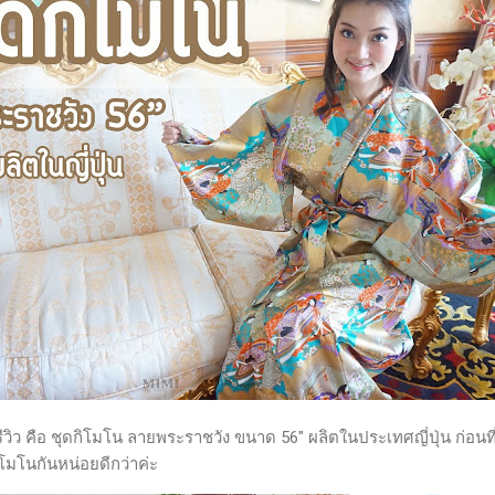
ีวิว คือ ชุดกิโมโน ลายพระราชวัง ขนาด 56" ผลิตในประเทศญี่ปุ่น ก่อนที
โมโนกันหน่อยดีกว่าค่ะ