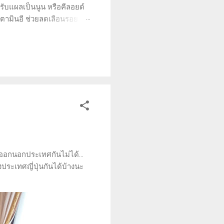
หรับแผลเป็นนูน หรือคีลอยด์
วิตามินอี ช่วยลดเลือนรอย
งผิวหนัง (dermatologically
 หรือคีลอยด์ และลูบบางๆ ไป
ล...
งออกนอกประเทศกันไม่ได้...
ประเทศญี่ปุ่นกันได้บ้างนะ