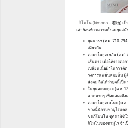
กิโมโน (kimono -
着物)
เป็
เล่าย้อนท้าวความตั้งแต่ยุคสมัย
ยุคนารา (ค.ศ. 710-794) 
เดียวกัน
ต่อมาในยุคเฮอัน (ค.ศ. 
เส้นตรง เพื่อให้ง่ายต่
เปลี่ยนเนื้อผ้าในการต
วงการแฟชั่นสมัยนั้น ผ
สังคม ถือได้ว่ายุคนี้เป็
ในยุคคะมะกุระ (ค.ศ. 133
ฉาดมากๆ เพื่อแสดงถึงค
ต่อมาในยุคเอโดะ (ค.ศ.
ช่วงนี้นักรบซามูไรแต่ละ
ชุดกิโมนโน ชุดคามิชิโม
กิโมโนของซามูไร จำเป็น