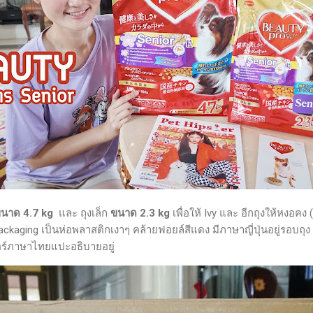
นาด 4.7 kg
และ ถุงเล็ก
ขนาด 2.3 kg
เพื่อให้ Ivy และ อีกถุงให้หงอคง
Packaging เป็นห่อพลาสติกเงาๆ คล้ายฟอยล์สีแดง มีภาษาญี่ปุ่นอยู่รอบถุง ด
กอร์ภาษาไทยแปะอธิบายอยู่