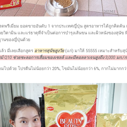
พรีเมี่ยม ยอดขายอันดับ 1 จากประเทศญี่ปุ่น สูตรอาหารได้ถูกคิดค
วยวิตามิน และแร่ธาตุที่จำเป็นต่อการบำรุงเส้นขน และผิวหนังของสุนัข ที่
นของญี่ปุ่นด้วย
ล้ว มี่เลยเลือกสูตร
อาหารสุนัขสูงวัย
(แก่) มาให้ 55555 เหมาะสำหรับสุนั
นไซม์ Q10 ช่วยชะลอการเสื่อมของเซลล์ และมีคอลลาเจนสูงถึง 3,000 มก./ก
มไปด้วย โปรตีนไม่น้อยกว่า 20%, ไขมันไม่น้อยกว่า 6%, กากไม่มากกว่า