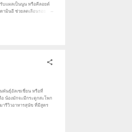
หรับแผลเป็นนูน หรือคีลอยด์
วิตามินอี ช่วยลดเลือนรอย
งผิวหนัง (dermatologically
 หรือคีลอยด์ และลูบบางๆ ไป
ล...
ันธุ์อัลเซเชี่ยน หรือที่
คือ น้องมักจะมีกระดูกสะโพก
ารีวิวอาหารสุนัข ที่มีสูตร