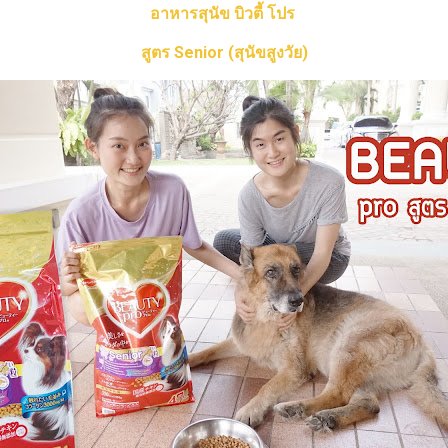
อาหารสุนัข บิวตี้ โปร
สูตร Senior (สุนัขสูงวัย)