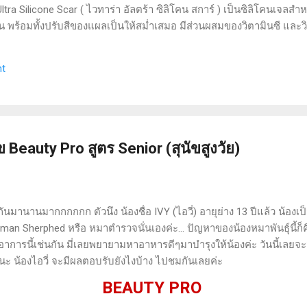
ra Silicone Scar ( ไวทาร่า อัลตร้า ซิลิโคน สการ์ ) เป็นซิลิโคนเจลสำ
ขึ้น พร้อมทั้งปรับสีของแผลเป็นให้สม่ำเสมอ มีส่วนผสมของวิตามินซี และ
วนผสมของแอลกอฮอล์ และน้ำหอม เนื้อซิลิโคนเจลกันน้ำ ผ่านการทดสอบทา
ยดผลิตภัณฑ์อยู่ ปริมาณสุทธิ 9 กรัม วิธีใช้ : ทาเจลลงบนแผลเป็นนูน
t
นาที ทาวันละ 2 ครั้ง เช้า - เย็น ความรู้สึกขณะใช้ : เนื้อเจลเป็นแบบซิ
 Beauty Pro สูตร Senior (สุนัขสูงวัย)
ันมานานมากกกกกก ตัวนึง น้องชื่อ IVY (ไอวี่) อายุย่าง 13 ปีแล้ว น้องเป็นพ
an Sherphed หรือ หมาตำรวจนั่นเองค่ะ... ปัญหาของน้องหมาพันธุ์นี้ก็
พ้นอาการนี้เช่นกัน มี่เลยพยายามหาอาหารดีๆมาบำรุงให้น้องค่ะ วันนี้เลยจะม
ยนะ น้องไอวี่ จะมีผลตอบรับยังไงบ้าง ไปชมกันเลยค่ะ
BEAUTY PRO