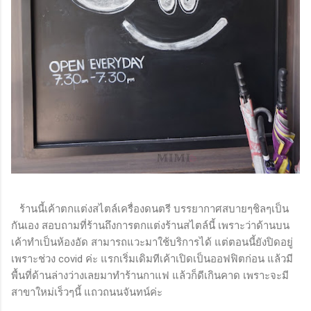
ร้านนี้เค้าตกแต่งสไตล์เครื่องดนตรี บรรยากาศสบายๆชิลๆเป็น
กันเอง สอบถามที่ร้านถึงการตกแต่งร้านสไตล์นี้ เพราะว่าด้านบน
เค้าทำเป็นห้องอัด สามารถแวะมาใช้บริการได้ แต่ตอนนี้ยังปิดอยู่
เพราะช่วง covid ค่ะ แรกเริ่มเดิมทีเค้าเปิดเป็นออฟฟิตก่อน แล้วมี
พื้นที่ด้านล่างว่างเลยมาทำร้านกาแฟ แล้วก็ดีเกินคาด เพราะจะมี
สาขาใหม่เร็วๆนี้ แถวถนนจันทน์ค่ะ