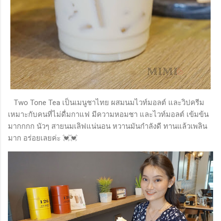
Two Tone Tea เป็นเมนูชาไทย ผสมนมไวท์มอลต์ และวิปครีม
เหมาะกับคนที่ไม่ดื่มกาแฟ มีความหอมชา และไวท์มอลต์ เข้มข้น
มากกกก นัวๆ สายนมเลิฟแน่นอน หวานมันกำลังดี ทานแล้วเพลิน
มาก อร่อยเลยค่ะ 💓💓