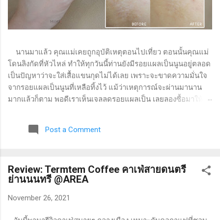
นานมาแล้ว คุณแม่เคยถูกอุบัติเหตุตอนไปเที่ยว ตอนนั้นคุณแม่
โดนลิงกัดที่หัวไหล่ ทำให้ทุกวันนี้ท่านยังมีรอยแผลเป็นนูนอยู่ตลอด
เป็นปัญหาว่าจะใส่เสื้อแขนกุดไม่ได้เลย เพราะจะขาดความมั่นใจ
จากรอยแผลเป็นนูนที่เหลือทิ้งไว้ แม้ว่าเหตุการณ์จะผ่านมานาน
มากแล้วก็ตาม พอดีเราเห็นเจลลดรอยแผลเป็น เลยลองซื้อมาให้
แม่ใช้ดู แล้ววันนี้จะมารีวิวว่าใช้แล้วเป็นยังไงบ้างค่ะ เจลทาแก้
รอยแผลเป็น VITARA Ultra Silicone Scar ( ไวทาร่า อัลตร้า ซิลิ
Post a Comment
โคน สการ์ ) เป็นซิลิโคนเจลสำหรับแผลเป็นนูน หรือคีลอยด์ ช่วย
ให้แผลเป็นตื้น และนุ่มขึ้น พร้อมทั้งปรับสีของแผลเป็นให้สม่ำเสมอ
มีส่วนผสมของวิตามินซี และวิตามินอี ช่วยลดเลือนรอยแผลเป็นให้
Review: Termtem Coffee คาเฟ่สายดนตรี
ดูจางลง ไม่มีส่วนผสมของแอลกอฮอล์ และน้ำหอม เนื้อซิลิโคนเจล
ย่านนนทรี @AREA
กันน้ำ ผ่านการทดสอบทางผิวหนัง (dermatologically tested)
รอบกล่องมีรายละเอียดผลิตภัณฑ์อยู่ ปริมาณสุทธิ 9 กรัม วิธีใช้ :
November 26, 2021
ทาเจลลงบนแผลเป็นนูน หรือคีลอยด์ และลูบบางๆ ไปในทิศทาง
เดียวกัน ประมาณ 2-3 นาที ทาวันละ 2 ครั้ง เช้า - เย็น ความรู้สึก