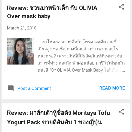
Review: ชวนมาหน้าเด็ก กับ OLIVIA
Over mask baby
March 21, 2018
ฮาโหลลล สาวๆที่หน้าโทรม แต่มีความขี้
เกียจสูง ขอเชิญทางนี้เลยจ้าาาา เพราะอะไร
หน่ะหรอ? เพราะวันนี้มี่มีผลิตภัณฑ์ที่เหมาะกับ
สาวๆที่ทำงานหนัก พักผ่อนน้อย มารีวิวให้ชมกัน
หน่ะสิ ^O^ OLIVIA Over Mask Baby โอลิเวีย
โอเวอร์ มาส์ก เบบี้ ฟังจากชื่อผลิตภัณฑ์แล้ว
อย่าเพิ่งคิดว่าเป็นของเด็ก แต่คือทำให้หน้าอ่อน
READ MORE
Post a Comment
เยาว์ต่างหากละจ้าาา ตัวนี้เป็น Overnight mask
หรือที่ทุกคนคุ้นเคยกันในชื่อ Sleeping Mask
นั่นเองค่ะ หลักการของเค้าคือ จะเสริมสร้างการ
Review: มาส์กเต้าหู้ชื่อดัง Moritaya Tofu
ผลัดเซลล์ผิวช้าๆ ทำให้ผิวเรากระจ่างใสขึ้นค่ะ
โดยส่วนผสมหลักของตัวนี้ ก็คือ Placenta
Yogurt Pack ขายดีอันดับ 1 ของญี่ปุ่น
Protein นั่นเองค่าาาา เรามาเริ่มกันที่