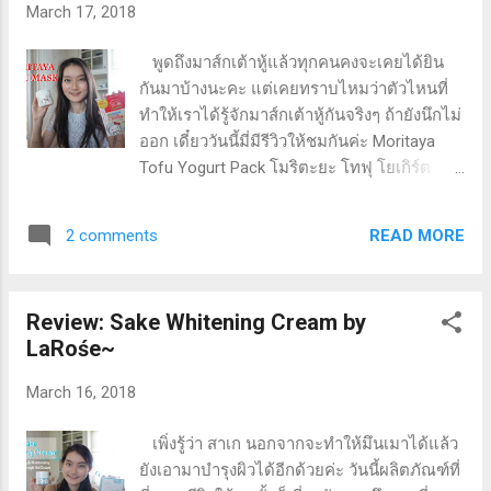
Packaging กันก่อนเลยดีกว่า.... ตัวนี้เป็นกล่อง
March 17, 2018
กระดาษ มีพลาสติกห่อหุ้มมาอย่างดี ด้านหน้า
มีชื่อแบรนด์ ผลิตภัณฑ์ และโลโก้ เด็กผู้หญิง
พูดถึงมาส์กเต้าหู้แล้วทุกคนคงจะเคยได้ยิน
ปั้มทอง พร้อมรูปน้ำนม สื่อถึงส่วนประกอบหลัก
กันมาบ้างนะคะ แต่เคยทราบไหมว่าตัวไหนที่
โดยรวมมี่ว่าทำออกมาได้ดีนะ คือเข้าใจในสิ่งที่
ทำให้เราได้รู้จักมาส์กเต้าหู้กันจริงๆ ถ้ายังนึกไม่
ต้องการจะสื่อ และดูเรียบง่าย ไม่มากเกินไปค่ะ
ออก เดี๋ยววันนี้มี่มีรีวิวให้ชมกันค่ะ Moritaya
^O^ ด้านข้างกล่อง ก็จะบอกรายละเอียด
Tofu Yogurt Pack โมริตะยะ โทฟุ โยเกิร์ต
ผลิตภัณฑ์ ตัวนี้ปริมาณ 10 g. ค่ะ เมื่อเปิด
แพ็ค มาส์กเต้าหู้ที่จะนำมารีวิววันนี้ มี 2 แบบ
กล่องออกมา จะเจอกระปุกคร...
ด้วยกัน คือ เป็นแบบแผ่นมาส์กหน้า และครีม
READ MORE
2 comments
มาส์กค่ะ มาเริ่มกันที่แผ่นมาส์กกันก่อนเลยนะ
คะ Packaging ทำออกมาเป็นห่อ foil สีชมพู
เงิน ดูบาง และสวยงามแปลกตา แบบกล่อง
Review: Sake Whitening Cream by
บรรจุ 5 แผ่นค่ะ ใช้ครั้งละ 1 แผ่น วิธีใช้: หลัง
LaRośe~
ล้างหน้าสะอาดแล้ว ใช้แผ่นมาส์กแปะที่ใบหน้า
ประมาณ 15-20 นาทีแล้วเอาออก โดยที่ไม่ต้อง
March 16, 2018
ล้างหน้าก็สามารถทำกิจกรรมอื่นๆต่อได้เลยค่ะ
สำหรับแผ่นมาส์กมี่จะเลือกใช้ในวันที่หน้าโทรม
เพิ่งรู้ว่า สาเก นอกจากจะทำให้มึนเมาได้แล้ว
และรู้สึกตัวเองเหนื่อยล้าในการทำกิจกรรมใดๆ
ยังเอามาบำรุงผิวได้อีกด้วยค่ะ วันนี้ผลิตภัณฑ์ที่
เช่น ทาครีม ลงเซรั่ม บลาๆๆ ก็จะใช้มาส์กหน้า