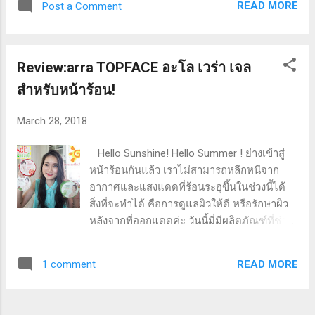
READ MORE
Post a Comment
ทาร่า อัลตร้า ซิลิโคน สการ์ ) เป็นซิลิโคนเจลสำหรับแผลเป็นนูน
หรือคีลอยด์ ช่วยให้แผลเป็นตื้น และนุ่มขึ้น พร้อมทั้งปรับสีของ
แผลเป็นให้สม่ำเสมอ มีส่วนผสมของวิตามินซี และวิตามินอี ช่วย
ลดเลือนรอยแผลเป็นให้ดูจางลง ไม่มีส่วนผสมของแอลกอฮอล์
Review:arra TOPFACE อะโล เวร่า เจล
และน้ำหอม เนื้อซิลิโคนเจลกันน้ำ ผ่านการทดสอบทางผิวหนัง
สำหรับหน้าร้อน!
(dermatologically tested) รอบกล่องมีรายละเอียดผลิตภัณฑ์
อยู่ ปริมาณสุทธิ 9 กรัม วิธีใช้ : ทาเจลลงบนแผลเป็นนูน หรือคี
March 28, 2018
ลอยด์ และลูบบางๆ ไปในทิศทางเดียวกัน ประมาณ 2-3 นาที ทา
วันละ 2 ครั้ง เช้า - เย็น ความรู้สึกขณะใช้ : เนื้อเจลเป็นแบบซิล...
Hello Sunshine! Hello Summer ! ย่างเข้าสู่
หน้าร้อนกันแล้ว เราไม่สามารถหลีกหนีจาก
อากาศและแสงแดดที่ร้อนระอุขึ้นในช่วงนี้ได้
สิ่งที่จะทำได้ คือการดูแลผิวให้ดี หรือรักษาผิว
หลังจากที่ออกแดดค่ะ วันนี้มี่มีผลิตภัณฑ์ที่ช่วย
บำรุงผิวได้ดีมากๆในช่วงหน้าร้อนมารีวิวให้ชม
กันด้วยค่ะ เกริ่นก่อนว่า ตัวนี้ได้มาจากการไป
READ MORE
1 comment
เดินเล่นที่ Watsons กับแม่และน้องสาว แล้ว
บังเอิญเห็นมันน่าสนใจมากๆ แถมยังมีพี่ก้อย รัช
วินเป็นพรีเซนเตอร์ด้วย เรา 3 คน แม่ลูกเลยได้