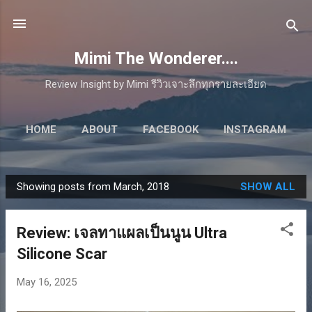
Skip to main content
Mimi The Wonderer....
Review Insight by Mimi รีวิวเจาะลึกทุกรายละเอียด
HOME
ABOUT
FACEBOOK
INSTAGRAM
TWITTER
YOUTUBE
TIKTOK
MORE…
Showing posts from March, 2018
SHOW ALL
CONTACT
P
o
s
Review: เจลทาแผลเป็นนูน Ultra
t
Silicone Scar
s
May 16, 2025