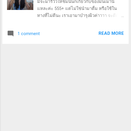
มี่จะมารีวิวให้ชมนั้นก็เกี่ยวกับของมึนเมานี่
แผ่นไปเลยค่ะ ความรู้สึกขณะใช้: แผ่นมาส์กทิช
แหละค่ะ 555+ แต่ไม่ใช่นำมาดื่ม หรือใช้ใน
ชู่ อุดมไปด้วยสารบำรุง แบบพอดิบพอดี ไม่
ทางที่ไม่ดีนะ เราเอามาบำรุงผิวค่าาาา จะดีเริ่ด
ไหลเยิ้มเลอะเถอะ แผ่นมาส์กให้ความรู้สึกเย็นๆ
อะไรยังไง ไปชมกันค่ะ LaRo śe Sake
ไม่มีกลิ่นน้ำหอม ให้ความรู้สึกว่า อ่อนโยน
Whitening Cream ลา โรเซ่ สาเก ไวท์เทนนิ่ง
เหมาะกับผิวแพ้ง่าย แม้ผิวหน้ามีรอยแดงแบบ
READ MORE
1 comment
ครีม ครีมข้าวสาเก ตัวนี้เป็นผลิตภัณฑ์ภาย
มี่...
ใต้แบรนด์ LaRo śe (ลา โรเซ่) เขียนโรส แต่
อ่านโรเซ่ แบบฝรั่งเศสเก๋ๆนะคะ มาทำความ
รู้จัก "ข้าวสาเก" กันสั้นๆดีกว่า... ข้าวสาเก ได้มา
จากข้าวญี่ปุ่นที่ผ่านการหมักโดยใช้ยีสต์ ชาว
ญี่ปุ่นนิยมนำมาใช้ ป้องกันผิวร่วงโรย และคืน
ความขาวกระจ่างใสมาแต่โบร่ำโบราณ นั่นเป็น
สาเหตุว่า ทำไมเราเห็นคนญี่ปุ่นผิวดีจังเลย
เพราะภูมิปัญญาชาวบ้านในอดีตแบบนี้แล ~
มาเริ่มกันที่ packaging กันก่อนเลย...ด้านนอก
เป็นกล่องกระดาษ โทนสี ขาว-ฟ้า ดูเรียบๆ
สะอาดสะอ้าน มีภาษาญี่ปุ่น สื่อถึงส่วนผสมหลัก
ที่ใส่ด้วย ปริมาณ 15 กรัม เมื่อเปิดกล่องออก
มา จะพบกระปุกพลาสติก โทนสี ขาว-ฟ้าเช่น