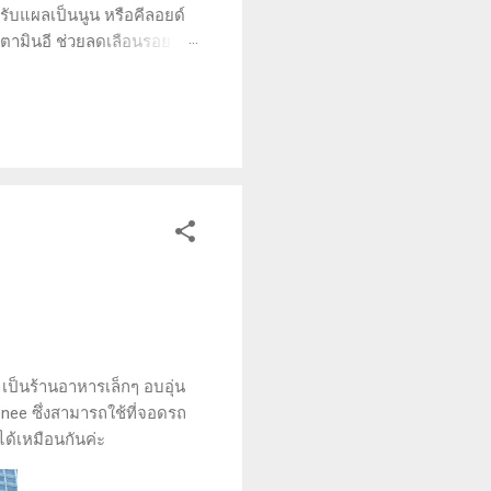
หรับแผลเป็นนูน หรือคีลอยด์
วิตามินอี ช่วยลดเลือนรอย
งผิวหนัง (dermatologically
 หรือคีลอยด์ และลูบบางๆ ไป
ล...
น เป็นร้านอาหารเล็กๆ อบอุ่น
enee ซึ่งสามารถใช้ที่จอดรถ
ด้เหมือนกันค่ะ